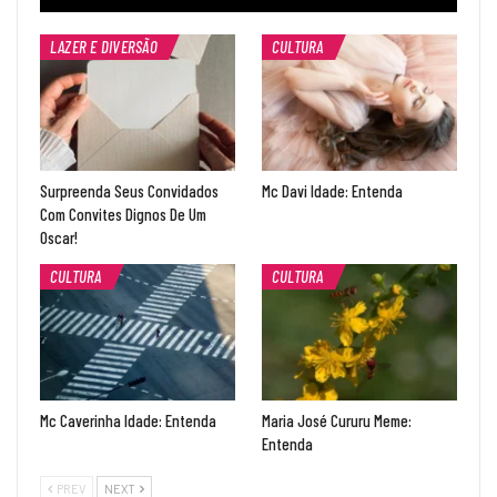
LAZER E DIVERSÃO
CULTURA
Surpreenda Seus Convidados
Mc Davi Idade: Entenda
Com Convites Dignos De Um
Oscar!
CULTURA
CULTURA
Mc Caverinha Idade: Entenda
Maria José Cururu Meme:
Entenda
PREV
NEXT