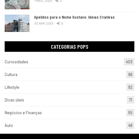
1 MAIO, 2026
0
Apelidos para o Nome Gustavo: Ideias Criativas
30 ABR, 2026
0
CATEGORIAS POPS
Curiosidades
403
Cultura
96
Lifestyle
92
Dicas úteis
71
Negócios e Finanças
55
Auto
48