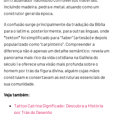
um trabalhador habilidoso com diversos materiais,
incluindo madeira, pedra e metal, atuando como um
construtor geral da época.
A confusão surge principalmente da tradução da Bíblia
para o latim e, posteriormente, para outras línguas, onde
*tekton* foi simplificado para “faber” (artesão) e depois
popularizado como “carpinteiro”. Compreender a
diferença não é apenas um detalhe semântico; revela um
panorama mais rico da vida cotidiana na Galileia do
século I e oferece uma visão mais profunda sobre o
homem por trás da figura divina, alguém cujas mãos
construíam e consertavam as estruturas essenciais de
sua comunidade.
Veja também:
Tattoo Catrina Significado: Descubra a História
por Trás do Desenho