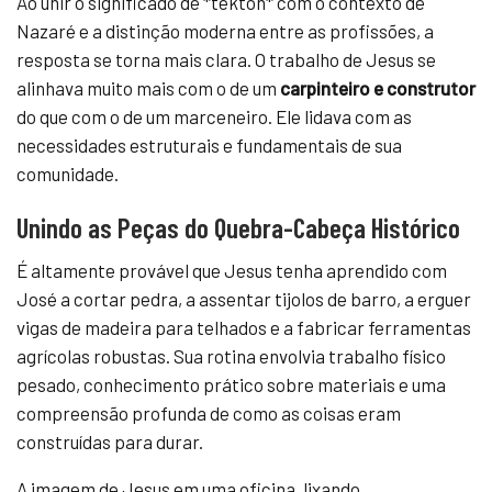
Ao unir o significado de *tekton* com o contexto de
Nazaré e a distinção moderna entre as profissões, a
resposta se torna mais clara. O trabalho de Jesus se
alinhava muito mais com o de um
carpinteiro e construtor
do que com o de um marceneiro. Ele lidava com as
necessidades estruturais e fundamentais de sua
comunidade.
Unindo as Peças do Quebra-Cabeça Histórico
É altamente provável que Jesus tenha aprendido com
José a cortar pedra, a assentar tijolos de barro, a erguer
vigas de madeira para telhados e a fabricar ferramentas
agrícolas robustas. Sua rotina envolvia trabalho físico
pesado, conhecimento prático sobre materiais e uma
compreensão profunda de como as coisas eram
construídas para durar.
A imagem de Jesus em uma oficina, lixando