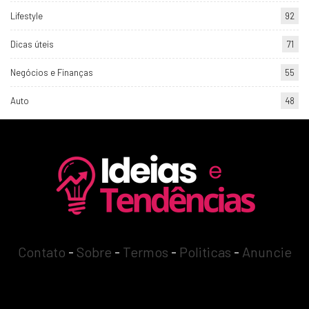
Lifestyle
92
Dicas úteis
71
Negócios e Finanças
55
Auto
48
Contato
-
Sobre
-
Termos
-
Politicas
-
Anuncie