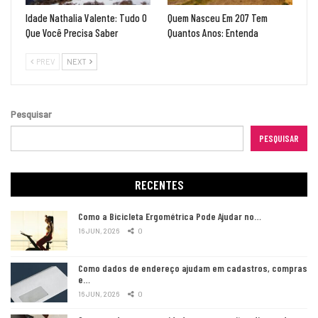
Idade Nathalia Valente: Tudo O
Quem Nasceu Em 207 Tem
Que Você Precisa Saber
Quantos Anos: Entenda
PREV
NEXT
Pesquisar
PESQUISAR
RECENTES
Como a Bicicleta Ergométrica Pode Ajudar no…
16 JUN, 2026
0
Como dados de endereço ajudam em cadastros, compras
e…
16 JUN, 2026
0