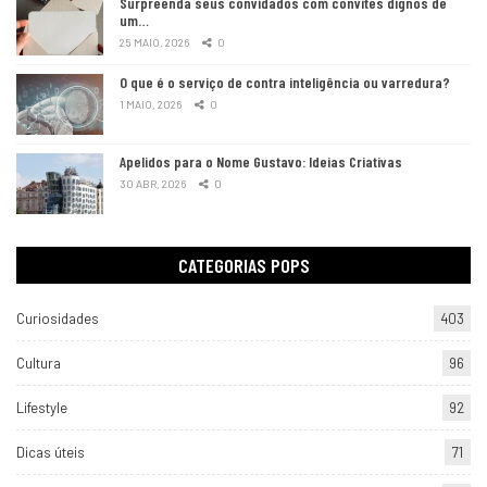
Surpreenda seus convidados com convites dignos de
um…
25 MAIO, 2026
0
O que é o serviço de contra inteligência ou varredura?
1 MAIO, 2026
0
Apelidos para o Nome Gustavo: Ideias Criativas
30 ABR, 2026
0
CATEGORIAS POPS
Curiosidades
403
Cultura
96
Lifestyle
92
Dicas úteis
71