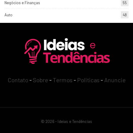
Negócios e Finanças
55
Auto
48
Contato
-
Sobre
-
Termos
-
Politicas
-
Anuncie
© 2026 - Ideias e Tendências