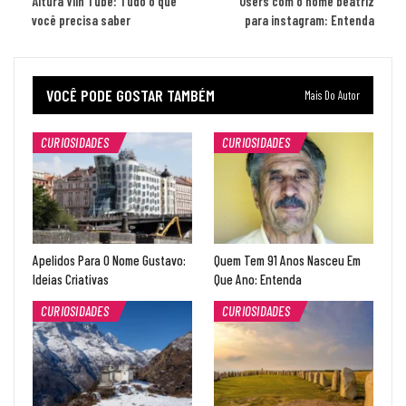
Altura Viih Tube: Tudo o que
Users com o nome beatriz
você precisa saber
para instagram: Entenda
VOCÊ PODE GOSTAR TAMBÉM
Mais Do Autor
CURIOSIDADES
CURIOSIDADES
Apelidos Para O Nome Gustavo:
Quem Tem 91 Anos Nasceu Em
Ideias Criativas
Que Ano: Entenda
CURIOSIDADES
CURIOSIDADES