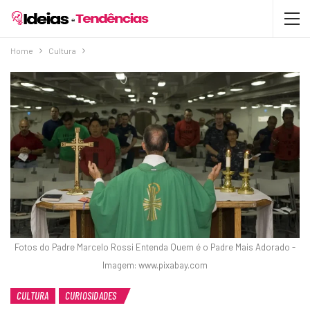
Home
Cultura
Fotos do Padre Marcelo Rossi Entenda Quem é o Padre Mais Adorado -
Imagem: www.pixabay.com
CULTURA
CURIOSIDADES