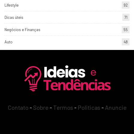
Lifestyle
92
Dicas úteis
71
Negócios e Finanças
55
Auto
48
Contato
-
Sobre
-
Termos
-
Politicas
-
Anuncie