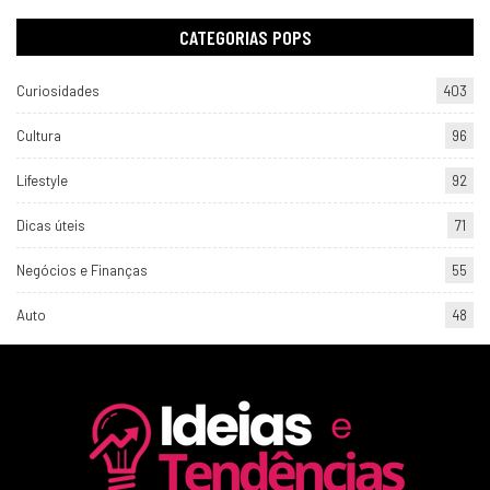
CATEGORIAS POPS
Curiosidades
403
Cultura
96
Lifestyle
92
Dicas úteis
71
Negócios e Finanças
55
Auto
48