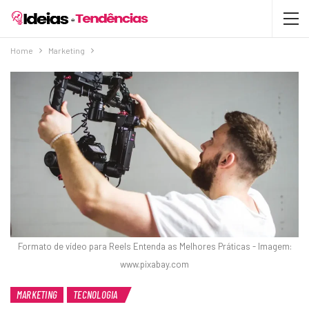
Home
Marketing
Formato de vídeo para Reels Entenda as Melhores Práticas - Imagem:
www.pixabay.com
MARKETING
TECNOLOGIA