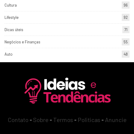
Cultura
96
Lifestyle
92
Dicas úteis
71
Negócios e Finanças
55
Auto
48
Contato
-
Sobre
-
Termos
-
Politicas
-
Anuncie