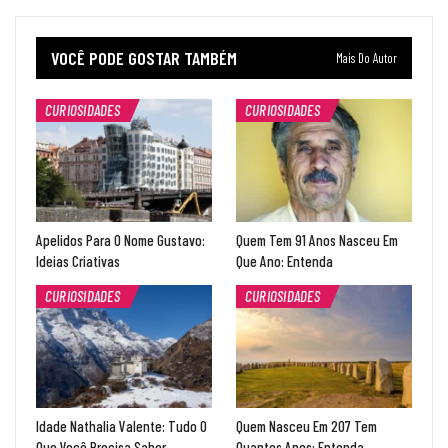
VOCÊ PODE GOSTAR TAMBÉM
Mais Do Autor
CURIOSIDADES
CURIOSIDADES
Apelidos Para O Nome Gustavo:
Quem Tem 91 Anos Nasceu Em
Ideias Criativas
Que Ano: Entenda
CURIOSIDADES
CURIOSIDADES
Idade Nathalia Valente: Tudo O
Quem Nasceu Em 207 Tem
Que Você Precisa Saber
Quantos Anos: Entenda