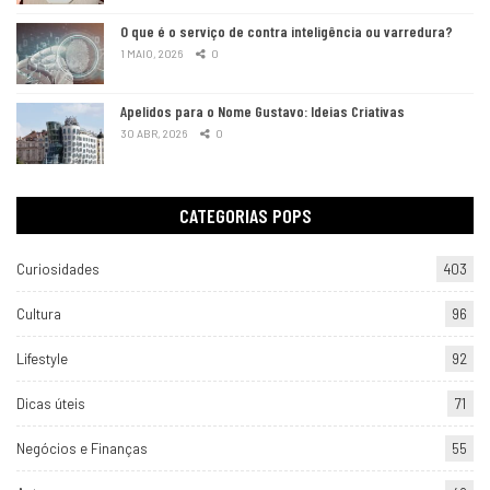
O que é o serviço de contra inteligência ou varredura?
1 MAIO, 2026
0
Apelidos para o Nome Gustavo: Ideias Criativas
30 ABR, 2026
0
CATEGORIAS POPS
Curiosidades
403
Cultura
96
Lifestyle
92
Dicas úteis
71
Negócios e Finanças
55