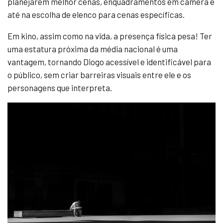
planejarem melhor cenas, enquadramentos em câmera e
até na escolha de elenco para cenas específicas.
Em kino, assim como na vida, a presença física pesa! Ter
uma estatura próxima da média nacional é uma
vantagem, tornando Diogo acessível e identificável para
o público, sem criar barreiras visuais entre ele e os
personagens que interpreta.