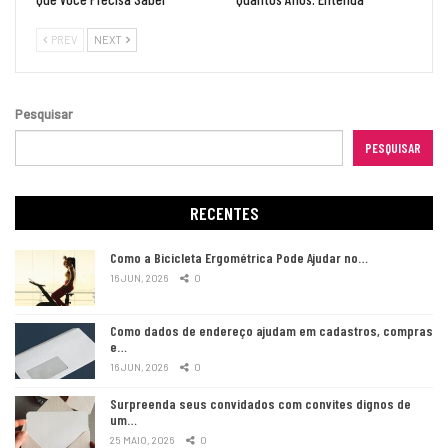
PREV
NEXT
Pesquisar
PESQUISAR
RECENTES
Como a Bicicleta Ergométrica Pode Ajudar no…
16 JUN, 2026
0
Como dados de endereço ajudam em cadastros, compras
e…
16 JUN, 2026
0
Surpreenda seus convidados com convites dignos de
um…
25 MAIO, 2026
0