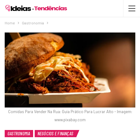
Home
Gastronomia
Comidas Para Vender Na Rua: Guia Prático Para Lucrar Alto - Imagem:
www.pixabay.com
GASTRONOMIA
NEGÓCIOS E FINANÇAS