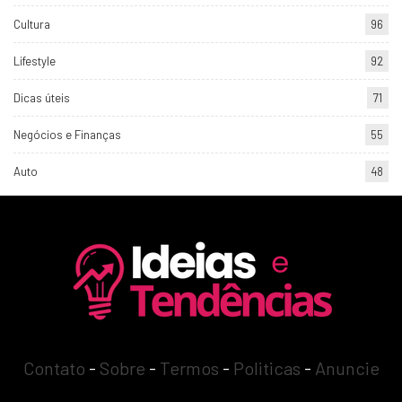
Cultura
96
Lifestyle
92
Dicas úteis
71
Negócios e Finanças
55
Auto
48
Contato
-
Sobre
-
Termos
-
Politicas
-
Anuncie