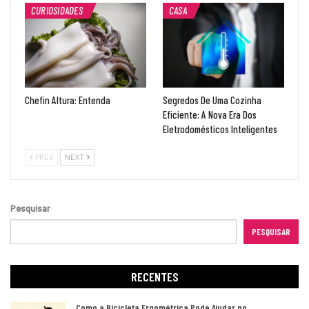
CURIOSIDADES
CASA
Chefin Altura: Entenda
Segredos De Uma Cozinha
Eficiente: A Nova Era Dos
Eletrodomésticos Inteligentes
PREV
NEXT
Pesquisar
PESQUISAR
RECENTES
Como a Bicicleta Ergométrica Pode Ajudar no…