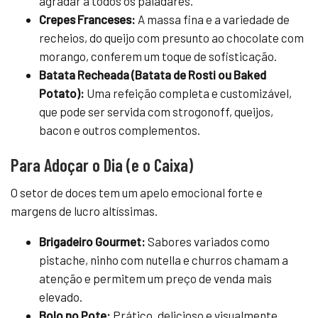
agradar a todos os paladares.
Crepes Franceses:
A massa fina e a variedade de
recheios, do queijo com presunto ao chocolate com
morango, conferem um toque de sofisticação.
Batata Recheada (Batata de Rosti ou Baked
Potato):
Uma refeição completa e customizável,
que pode ser servida com strogonoff, queijos,
bacon e outros complementos.
Para Adoçar o Dia (e o Caixa)
O setor de doces tem um apelo emocional forte e
margens de lucro altíssimas.
Brigadeiro Gourmet:
Sabores variados como
pistache, ninho com nutella e churros chamam a
atenção e permitem um preço de venda mais
elevado.
Bolo no Pote:
Prático, delicioso e visualmente