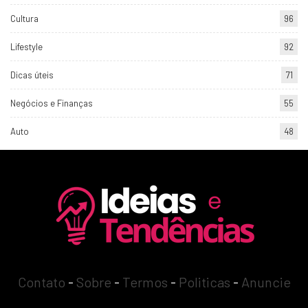
Cultura
96
Lifestyle
92
Dicas úteis
71
Negócios e Finanças
55
Auto
48
Contato
-
Sobre
-
Termos
-
Politicas
-
Anuncie