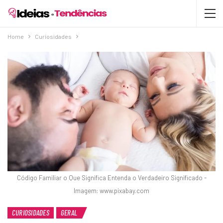
Home
Curiosidades
Código Familiar o Que Significa Entenda o Verdadeiro Significado -
Imagem: www.pixabay.com
CURIOSIDADES
GERAL