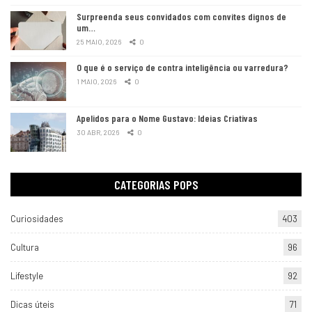
Surpreenda seus convidados com convites dignos de
um…
25 MAIO, 2026
0
O que é o serviço de contra inteligência ou varredura?
1 MAIO, 2026
0
Apelidos para o Nome Gustavo: Ideias Criativas
30 ABR, 2026
0
CATEGORIAS POPS
Curiosidades
403
Cultura
96
Lifestyle
92
Dicas úteis
71