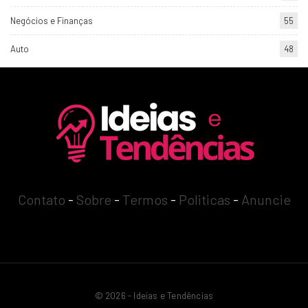
Negócios e Finanças
55
Auto
48
Contato
-
Sobre
-
Termos
-
Politicas
-
Anuncie
© 2026 - Ideias e Tendências