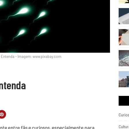
: Entenda - Imagem: www.pixabay.com
Entenda
Curio
Cultur
nte entre fãs e curiosos, especialmente para