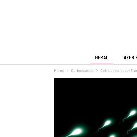
GERAL
LAZER 
Home
Curiosidades
Cela Lopes Idade: En