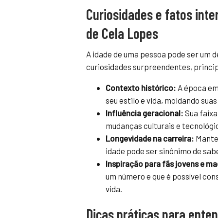
Curiosidades e fatos inte
de Cela Lopes
A idade de uma pessoa pode ser um d
curiosidades surpreendentes, princi
Contexto histórico:
A época em 
seu estilo e vida, moldando sua
Influência geracional:
Sua faixa
mudanças culturais e tecnológic
Longevidade na carreira:
Manter
idade pode ser sinônimo de sab
Inspiração para fãs jovens e m
um número e que é possível con
vida.
Dicas práticas para enten