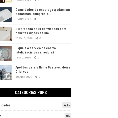
Como dados de endereço ajudam em
cadastros, compras e…
16 JUN, 2026
0
Surpreenda seus convidados com
convites dignos de um…
25 MAIO, 2026
0
O que é o serviço de contra
inteligência ou varredura?
1 MAIO, 2026
0
Apelidos para o Nome Gustavo: Ideias
Criativas
30 ABR, 2026
0
CATEGORIAS POPS
sidades
403
a
96