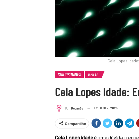
Cela Lopes Idade
CURIOSIDADES
GERAL
Cela Lopes Idade: 
EM
11 DEZ, 2025
Por
Redação
Compartilhe
Cela Lopes idade
é uma dúvida freque