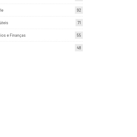
yle
92
úteis
71
ios e Finanças
55
48