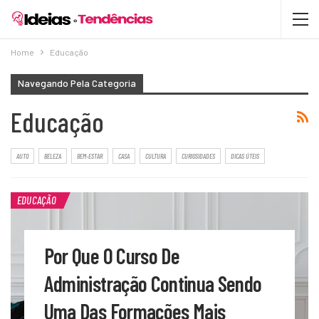
Home
Educação
Navegando Pela Categoria
Educação
AUTO
BELEZA
BEM-ESTAR
CASA
CULTURA
CURIOSIDADES
DICAS ÚTEIS
EDUCAÇÃO
Por Que O Curso De
Administração Continua Sendo
Uma Das Formações Mais