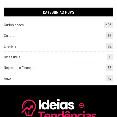
CATEGORIAS POPS
Curiosidades
403
Cultura
96
Lifestyle
92
Dicas úteis
71
Negócios e Finanças
55
Auto
48