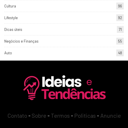
Cultura
96
Lifestyle
92
Dicas úteis
71
Negócios e Finanças
55
Auto
48
Contato
-
Sobre
-
Termos
-
Politicas
-
Anuncie