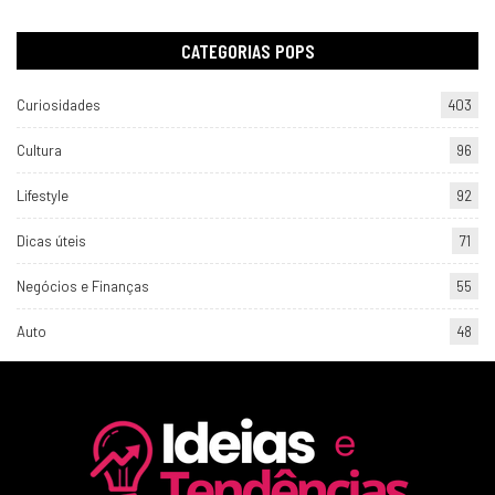
CATEGORIAS POPS
Curiosidades
403
Cultura
96
Lifestyle
92
Dicas úteis
71
Negócios e Finanças
55
Auto
48