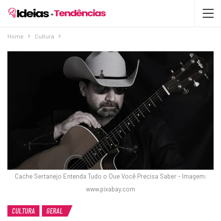
Home
Cultura
Cache Sertanejo Entenda Tudo o Que Você Precisa Saber - Imagem:
www.pixabay.com
CULTURA
GERAL