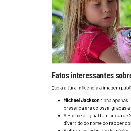
Fatos interessantes sobre
Que a altura influencia a imagem púb
Michael Jackson
tinha apenas 1
presença era colossal graças a 
A Barbie original tem cerca de 
divertido do nome do rapper c
A altura, na indústria da música