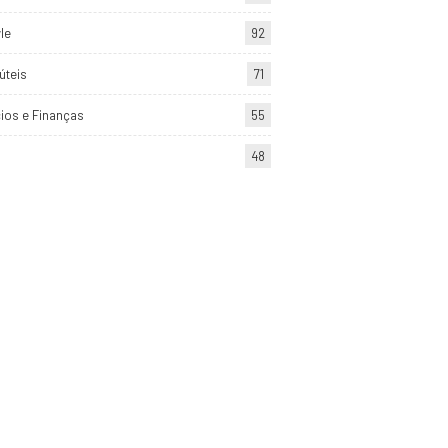
yle
92
úteis
71
ios e Finanças
55
48