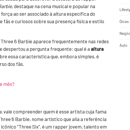
Barbie
, destaque na cena musical e popular na
Lifest
força ao ser associado à altura específica do
e fãs e curiosos sobre sua presença física e estilo
Dicas 
Negóc
 Three 6 Barbie aparece frequentemente nas redes
Auto
ue despertou a pergunta frequente: qual é a
altura
re essa característica que, embora simples, é
rso dos fãs.
ue mês?
a
, vale compreender quem é esse artista cuja fama
hree 6 Barbie, nome artístico que alia a referência
 icônico “Three Six”, é um rapper jovem, talento em