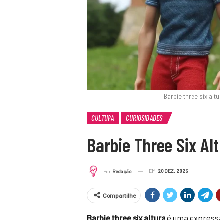
Barbie three six al
CULTURA
CURIOSIDADES
Barbie Three Six Al
EM
20 DEZ, 2025
Por
Redação
Compartilhe
Barbie three six altura
é uma expressã