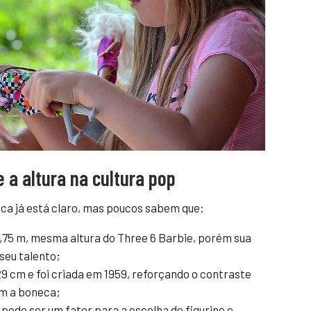
 a altura na cultura pop
lica já está claro, mas poucos sabem que:
,75 m, mesma altura do Three 6 Barbie, porém sua
seu talento;
29 cm e foi criada em 1959, reforçando o contraste
om a boneca;
, pode ser um fator para a escolha de figurino e