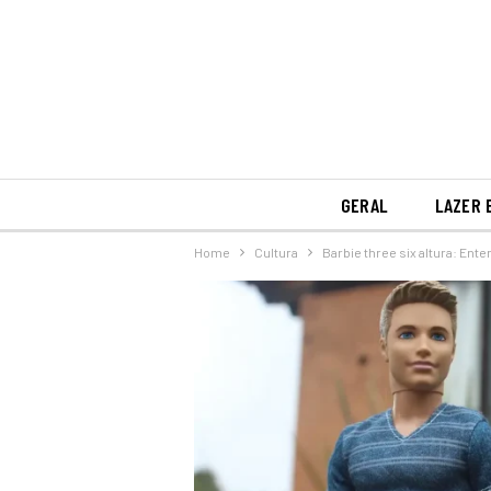
GERAL
LAZER 
Home
Cultura
Barbie three six altura: Ent