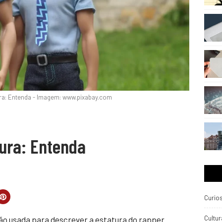
tura: Entenda - Imagem: www.pixabay.com
tura: Entenda
Curio
Cultur
o usada para descrever a estatura do rapper