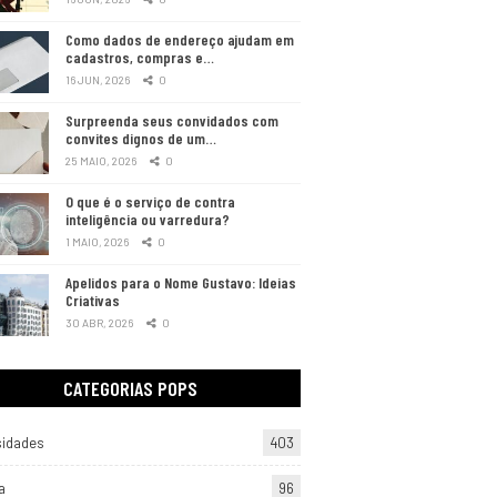
Como dados de endereço ajudam em
cadastros, compras e…
16 JUN, 2026
0
Surpreenda seus convidados com
convites dignos de um…
25 MAIO, 2026
0
O que é o serviço de contra
inteligência ou varredura?
1 MAIO, 2026
0
Apelidos para o Nome Gustavo: Ideias
Criativas
30 ABR, 2026
0
CATEGORIAS POPS
sidades
403
a
96