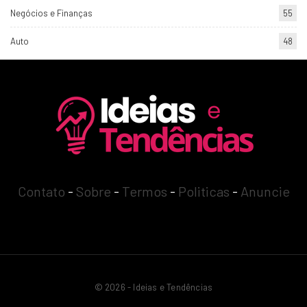
Negócios e Finanças
55
Auto
48
Contato
-
Sobre
-
Termos
-
Politicas
-
Anuncie
© 2026 - Ideias e Tendências