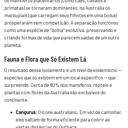
os mamíferos placentários (como cães, cavalos e
primatas) se tornaram dominantes, na Austrália os
marsupiais (que carregam seus filhotes em uma bolsa)
prosperaram sem competição. A separação funcionou
como uma espécie de “bolha” evolutiva, preservando e
criando formas de vida que parecem saídas de um outro
planeta.
Fauna e Flora que Só Existem Lá
O resultado desse isolamento é um nível de endemismo —
espécies que só existem em um local específico — que
surpreende. Cerca de 80% dos mamíferos, répteis e
plantas com flores da Austrália são exclusivos do
continente.
Cangurus:
O ícone australiano. Em vez de caminhar,
eles saltam de forma eficiente para cobrir as
vastas distâncias do Outback.