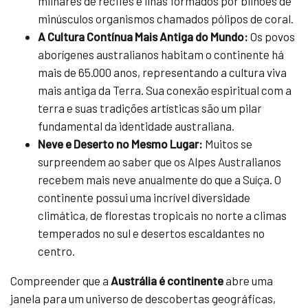
milhares de recifes e ilhas formados por bilhões de
minúsculos organismos chamados pólipos de coral.
A Cultura Contínua Mais Antiga do Mundo:
Os povos
aborígenes australianos habitam o continente há
mais de 65.000 anos, representando a cultura viva
mais antiga da Terra. Sua conexão espiritual com a
terra e suas tradições artísticas são um pilar
fundamental da identidade australiana.
Neve e Deserto no Mesmo Lugar:
Muitos se
surpreendem ao saber que os Alpes Australianos
recebem mais neve anualmente do que a Suíça. O
continente possui uma incrível diversidade
climática, de florestas tropicais no norte a climas
temperados no sul e desertos escaldantes no
centro.
Compreender que a
Austrália é continente
abre uma
janela para um universo de descobertas geográficas,