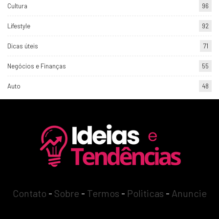
Cultura
96
Lifestyle
92
Dicas úteis
71
Negócios e Finanças
55
Auto
48
Contato
-
Sobre
-
Termos
-
Politicas
-
Anuncie