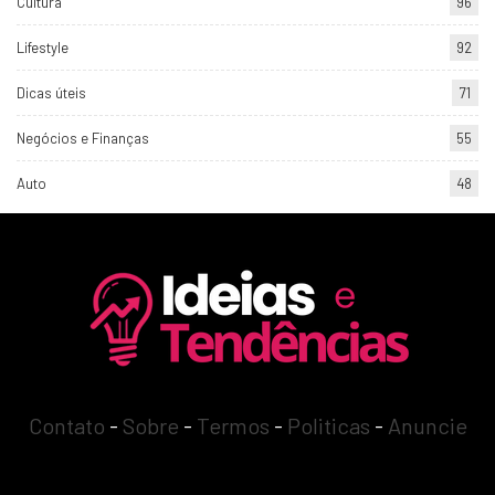
Cultura
96
Lifestyle
92
Dicas úteis
71
Negócios e Finanças
55
Auto
48
Contato
-
Sobre
-
Termos
-
Politicas
-
Anuncie