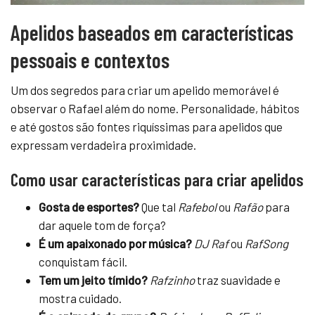
Apelidos baseados em características
pessoais e contextos
Um dos segredos para criar um apelido memorável é
observar o Rafael além do nome. Personalidade, hábitos
e até gostos são fontes riquíssimas para apelidos que
expressam verdadeira proximidade.
Como usar características para criar apelidos
Gosta de esportes?
Que tal
Rafebol
ou
Rafão
para
dar aquele tom de força?
É um apaixonado por música?
DJ Raf
ou
RafSong
conquistam fácil.
Tem um jeito tímido?
Rafzinho
traz suavidade e
mostra cuidado.