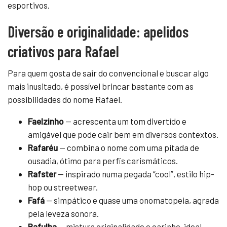
esportivos.
Diversão e originalidade: apelidos
criativos para Rafael
Para quem gosta de sair do convencional e buscar algo
mais inusitado, é possível brincar bastante com as
possibilidades do nome Rafael.
Faelzinho
— acrescenta um tom divertido e
amigável que pode cair bem em diversos contextos.
Rafaréu
— combina o nome com uma pitada de
ousadia, ótimo para perfis carismáticos.
Rafster
— inspirado numa pegada “cool”, estilo hip-
hop ou streetwear.
Fafá
— simpático e quase uma onomatopeia, agrada
pela leveza sonora.
Rafulha
— mistura originalidade e carinho, ideal