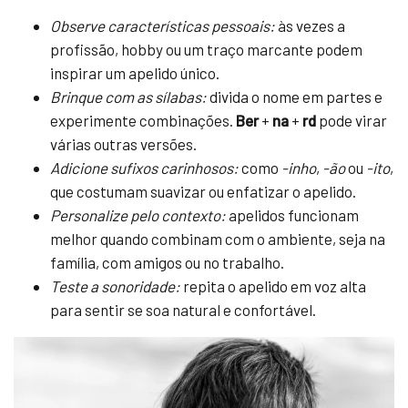
Observe características pessoais:
às vezes a
profissão, hobby ou um traço marcante podem
inspirar um apelido único.
Brinque com as sílabas:
divida o nome em partes e
experimente combinações.
Ber
+
na
+
rd
pode virar
várias outras versões.
Adicione sufixos carinhosos:
como
-inho
,
-ão
ou
-ito
,
que costumam suavizar ou enfatizar o apelido.
Personalize pelo contexto:
apelidos funcionam
melhor quando combinam com o ambiente, seja na
família, com amigos ou no trabalho.
Teste a sonoridade:
repita o apelido em voz alta
para sentir se soa natural e confortável.