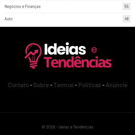
Negócios e Finanças
55
Auto
48
Contato
-
Sobre
-
Termos
-
Politicas
-
Anuncie
© 2026 - Ideias e Tendências