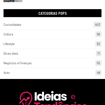
CATEGORIAS POPS
Curiosidades
403
Cultura
96
Lifestyle
92
Dicas úteis
71
Negócios e Finanças
55
Auto
48