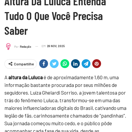
Altura Da Luluca Entenda
Tudo O Que Você Precisa
Saber
EM
28 NOV, 2025
Por
Redação
Compartilhe
A
altura da Luluca
é de aproximadamente 1,60 m, uma
informação bastante procurada por seus milhões de
seguidores. Luíza Ghelardi Sorriso, a jovem talentosa por
trás do fenômeno Luluca, transformou-se em uma das
maiores influenciadoras digitais do Brasil, cativando uma
legião de fãs, carinhosamente chamados de “pandinhas”.
Sua jornada começou muito cedo, e o público pôde
acompanhar cada fase de sua vida, desde as