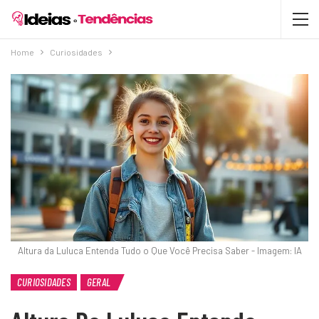
Home
Curiosidades
Altura da Luluca Entenda Tudo o Que Você Precisa Saber - Imagem: IA
CURIOSIDADES
GERAL