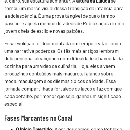
e, claro, sua estatura aumentar. A
altura da Luluca
se
tornou um marco visual dessa transição da infância para
a adolescência. É uma prova tangível de que o tempo
passou, e aquela menina de vídeos de Roblox agora é uma
jovem cheia de estilo e novas paixões.
Essa evolução foi documentada em tempo real, criando
uma narrativa poderosa. Os fãs mais antigos lembram
dela pequena, alcançando com dificuldade a bancada da
cozinha para um vídeo de culinária. Hoje, eles a veem
produzindo conteúdos mais maduros, falando sobre
moda, maquiagem e os dilemas típicos da idade. Essa
jornada compartilhada fortalece os laços e faz com que
cada detalhe, por menor que seja, ganhe um significado
especial.
Fases Marcantes no Canal
O Início Divertido:
A era dos games, como Roblox e