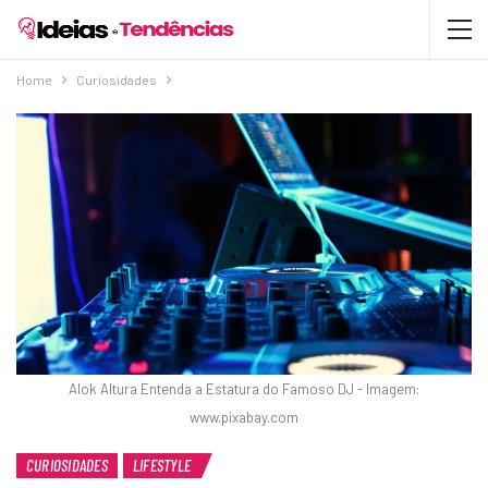
Home
Curiosidades
Alok Altura Entenda a Estatura do Famoso DJ - Imagem:
www.pixabay.com
CURIOSIDADES
LIFESTYLE