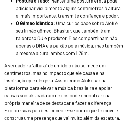
Postura é Tudo:
Manter uma postura ereta pode
adicionar visualmente alguns centímetros à altura
e, mais importante, transmite confiança e poder.
O Gêmeo Idêntico:
Uma curiosidade sobre Alok é
seu irmão gêmeo, Bhaskar, que também é um
talentoso DJ e produtor. Eles compartilham não
apenas o DNA e a paixão pela música, mas também
a mesma altura, ambos com 1,78m.
A verdadeira “altura” de um ídolo não se mede em
centímetros, mas no impacto que ele causa e na
inspiração que ele gera. Assim como Alok usa sua
plataforma para elevar a música brasileira e apoiar
causas sociais, cada um de nós pode encontrar sua
própria maneira de se destacar e fazer a diferença.
Explore suas paixões, conecte-se com o que te move e
construa uma presença que vai muito além da estatura.