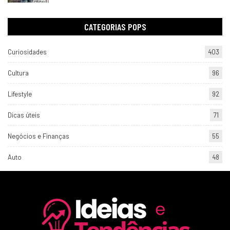
CATEGORIAS POPS
Curiosidades
403
Cultura
96
Lifestyle
92
Dicas úteis
71
Negócios e Finanças
55
Auto
48