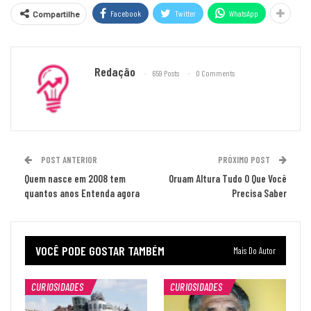
Facebook
Twitter
WhatsApp
Compartilhe
Redação
659 Posts
0 Comments
POST ANTERIOR
PRÓXIMO POST
Quem nasce em 2008 tem
Oruam Altura Tudo O Que Você
quantos anos Entenda agora
Precisa Saber
VOCÊ PODE GOSTAR TAMBÉM
Mais Do Autor
CURIOSIDADES
CURIOSIDADES