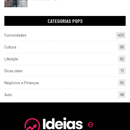
CATEGORIAS POPS
Curiosidades
403
Cultura
96
Lifestyle
92
Dicas úteis
71
Negócios e Finanças
55
Auto
48