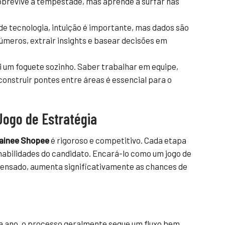
sobrevive à tempestade, mas aprende a surfar nas
 tecnologia, intuição é importante, mas dados são
números, extrair insights e basear decisões em
 um foguete sozinho. Saber trabalhar em equipe,
onstruir pontes entre áreas é essencial para o
Jogo de Estratégia
rainee Shopee
é rigoroso e competitivo. Cada etapa
habilidades do candidato. Encará-lo como um jogo de
pensado, aumenta significativamente as chances de
a ano, o processo geralmente segue um fluxo bem