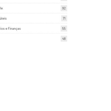
yle
92
úteis
71
ios e Finanças
55
48