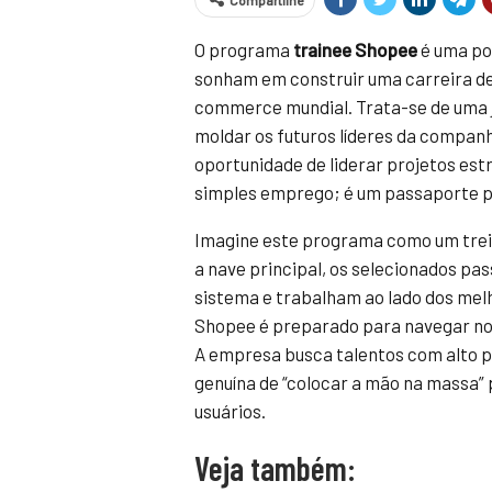
Compartilhe
O programa
trainee Shopee
é uma po
sonham em construir uma carreira d
commerce mundial. Trata-se de uma j
moldar os futuros líderes da companh
oportunidade de liderar projetos est
simples emprego; é um passaporte pa
Imagine este programa como um trein
a nave principal, os selecionados p
sistema e trabalham ao lado dos mel
Shopee é preparado para navegar no 
A empresa busca talentos com alto p
genuína de “colocar a mão na massa” 
usuários.
Veja também: