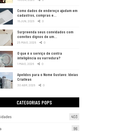
Como dados de endereço ajudam em
cadastros, compras e…
16 JUN, 2026
0
Surpreenda seus convidados com
convites dignos de um…
25 MAIO, 2026
0
O que é o serviço de contra
inteligência ou varredura?
1 MAIO, 2026
0
Apelidos para o Nome Gustavo: Ideias
Criativas
30 ABR, 2026
0
CATEGORIAS POPS
sidades
403
a
96