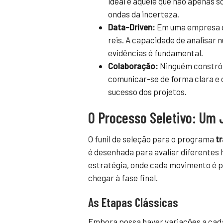
ideal é aquele que não apenas 
ondas da incerteza.
Data-Driven:
Em uma empresa de
reis. A capacidade de analisar 
evidências é fundamental.
Colaboração:
Ninguém constrói
comunicar-se de forma clara e c
sucesso dos projetos.
O Processo Seletivo: Um 
O funil de seleção para o programa
t
é desenhada para avaliar diferentes 
estratégia, onde cada movimento é 
chegar à fase final.
As Etapas Clássicas
Embora possa haver variações a cad