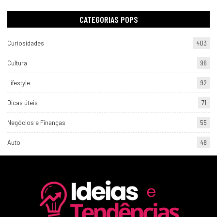
CATEGORIAS POPS
Curiosidades
403
Cultura
96
Lifestyle
92
Dicas úteis
71
Negócios e Finanças
55
Auto
48