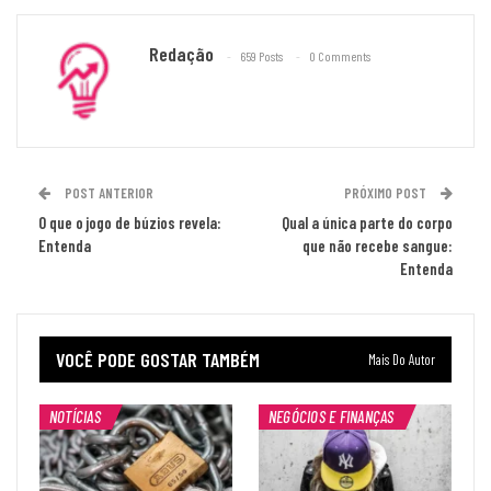
Redação
659 Posts
0 Comments
POST ANTERIOR
PRÓXIMO POST
O que o jogo de búzios revela:
Qual a única parte do corpo
Entenda
que não recebe sangue:
Entenda
VOCÊ PODE GOSTAR TAMBÉM
Mais Do Autor
NOTÍCIAS
NEGÓCIOS E FINANÇAS