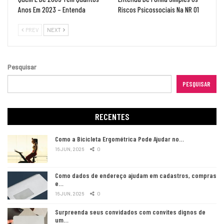
Anos Em 2023 – Entenda
Riscos Psicossociais Na NR 01
PREV
NEXT
Pesquisar
PESQUISAR
RECENTES
Como a Bicicleta Ergométrica Pode Ajudar no…
16 JUN, 2026
0
Como dados de endereço ajudam em cadastros, compras
e…
16 JUN, 2026
0
Surpreenda seus convidados com convites dignos de
um…