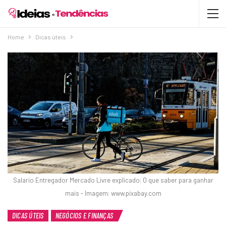
Home
Dicas úteis
Salario Entregador Mercado Livre explicado: O que saber para ganhar
mais - Imagem: www.pixabay.com
DICAS ÚTEIS
NEGÓCIOS E FINANÇAS