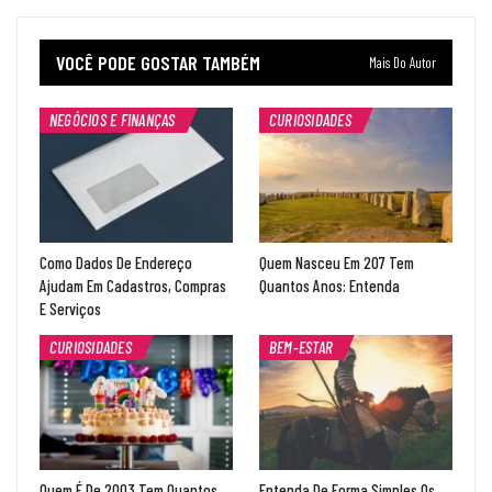
VOCÊ PODE GOSTAR TAMBÉM
Mais Do Autor
NEGÓCIOS E FINANÇAS
CURIOSIDADES
Como Dados De Endereço
Quem Nasceu Em 207 Tem
Ajudam Em Cadastros, Compras
Quantos Anos: Entenda
E Serviços
CURIOSIDADES
BEM-ESTAR
Quem É De 2003 Tem Quantos
Entenda De Forma Simples Os