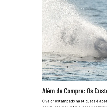
Além da Compra: Os Cust
O valor estampado na etiqueta é apen
de um jet ski envolve custos contínuo