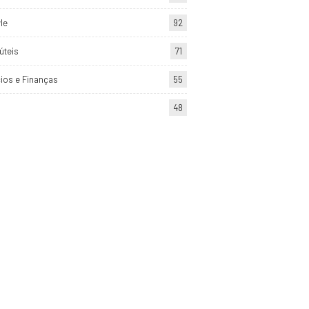
yle
92
úteis
71
ios e Finanças
55
48