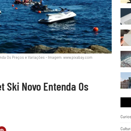
nda Os Preços e Variações - Imagem: www.pixabay.com
t Ski Novo Entenda Os
Curio
Cultur