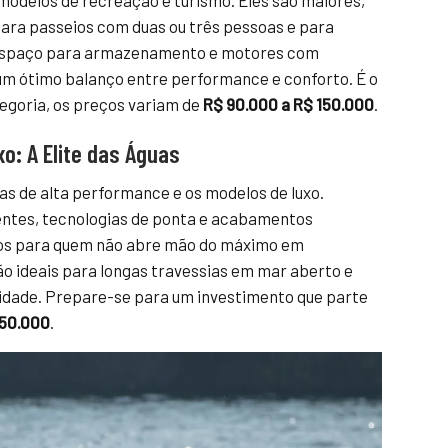
odelos de recreação e turismo. Eles são maiores,
 para passeios com duas ou três pessoas e para
 espaço para armazenamento e motores com
um ótimo balanço entre performance e conforto. É o
tegoria, os preços variam de
R$ 90.000 a R$ 150.000
.
o: A Elite das Águas
as de alta performance e os modelos de luxo.
ntes, tecnologias de ponta e acabamentos
ados para quem não abre mão do máximo em
ão ideais para longas travessias em mar aberto e
idade. Prepare-se para um investimento que parte
250.000
.