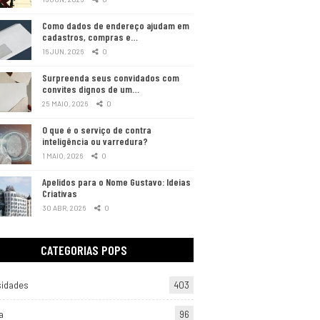
Como dados de endereço ajudam em
cadastros, compras e…
16 JUN, 2026
0
Surpreenda seus convidados com
convites dignos de um…
25 MAIO, 2026
0
O que é o serviço de contra
inteligência ou varredura?
1 MAIO, 2026
0
Apelidos para o Nome Gustavo: Ideias
Criativas
30 ABR, 2026
0
CATEGORIAS POPS
sidades
403
a
96