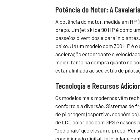
Potência do Motor: A Cavalari
A potência do motor, medida em HP (H
preço. Um jet ski de 90 HP é como u
passeios divertidos e para iniciante
baixo. Já um modelo com 300 HP é o e
aceleração estonteante e velocidad
maior, tanto na compra quanto no co
estar alinhada ao seu estilo de pilot
Tecnologia e Recursos Adicio
Os modelos mais modernos vêm reche
conforto e a diversão. Sistemas de fr
de pilotagem (esportivo, econômico),
de LCD coloridas com GPS e cascos p
“opcionais” que elevam o preço. Pens
condicionado digital, teto solar e ce