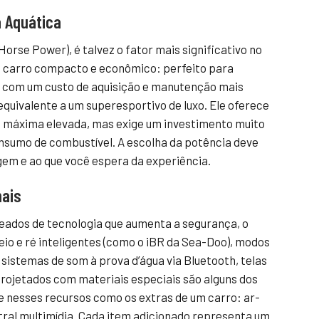
a Aquática
orse Power), é talvez o fator mais significativo no
m carro compacto e econômico: perfeito para
s, com um custo de aquisição e manutenção mais
quivalente a um superesportivo de luxo. Ele oferece
e máxima elevada, mas exige um investimento muito
nsumo de combustível. A escolha da potência deve
agem e ao que você espera da experiência.
nais
ados de tecnologia que aumenta a segurança, o
eio e ré inteligentes (como o iBR da Sea-Doo), modos
 sistemas de som à prova d’água via Bluetooth, telas
rojetados com materiais especiais são alguns dos
e nesses recursos como os extras de um carro: ar-
ntral multimídia. Cada item adicionado representa um