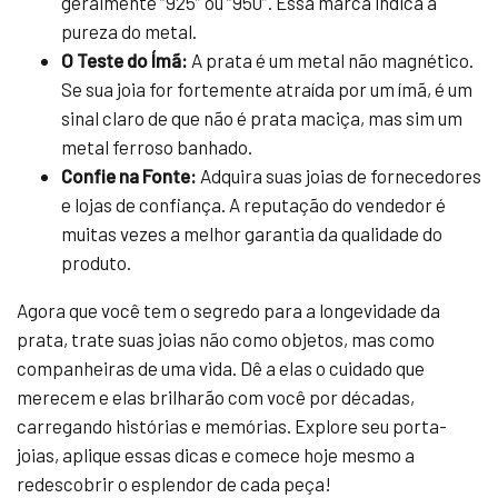
geralmente “925” ou “950”. Essa marca indica a
pureza do metal.
O Teste do Ímã:
A prata é um metal não magnético.
Se sua joia for fortemente atraída por um ímã, é um
sinal claro de que não é prata maciça, mas sim um
metal ferroso banhado.
Confie na Fonte:
Adquira suas joias de fornecedores
e lojas de confiança. A reputação do vendedor é
muitas vezes a melhor garantia da qualidade do
produto.
Agora que você tem o segredo para a longevidade da
prata, trate suas joias não como objetos, mas como
companheiras de uma vida. Dê a elas o cuidado que
merecem e elas brilharão com você por décadas,
carregando histórias e memórias. Explore seu porta-
joias, aplique essas dicas e comece hoje mesmo a
redescobrir o esplendor de cada peça!