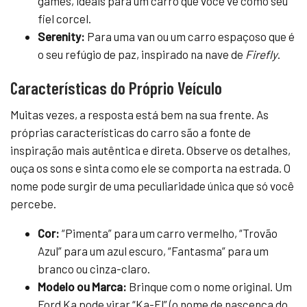
games, ideais para um carro que você vê como seu
fiel corcel.
Serenity:
Para uma van ou um carro espaçoso que é
o seu refúgio de paz, inspirado na nave de
Firefly
.
Características do Próprio Veículo
Muitas vezes, a resposta está bem na sua frente. As
próprias características do carro são a fonte de
inspiração mais autêntica e direta. Observe os detalhes,
ouça os sons e sinta como ele se comporta na estrada. O
nome pode surgir de uma peculiaridade única que só você
percebe.
Cor:
“Pimenta” para um carro vermelho, “Trovão
Azul” para um azul escuro, “Fantasma” para um
branco ou cinza-claro.
Modelo ou Marca:
Brinque com o nome original. Um
Ford Ka pode virar “Ka-El” (o nome de nascença do