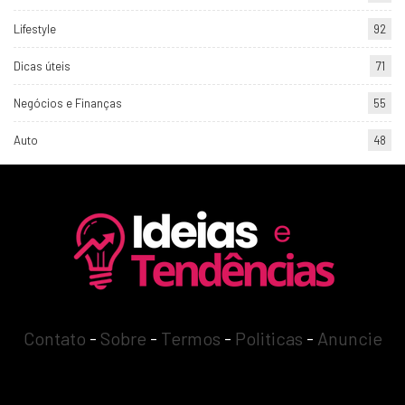
Lifestyle
92
Dicas úteis
71
Negócios e Finanças
55
Auto
48
Contato
-
Sobre
-
Termos
-
Politicas
-
Anuncie