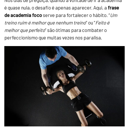
Nos dias de preguiça, quando a vontade de ir à academia
é quase nula, o desafio é apenas aparecer. Aqui, a
frase
de academia foco
serve para fortalecer o hábito. “
Um
treino ruim é melhor que nenhum treino
” ou “
Feito é
melhor que perfeito
” são ótimas para combater o
perfeccionismo que muitas vezes nos paralisa.