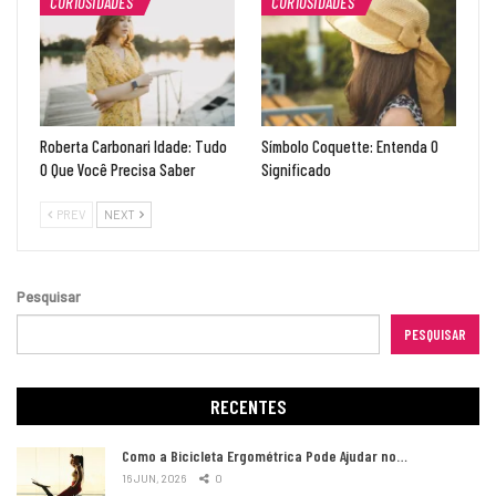
CURIOSIDADES
CURIOSIDADES
Roberta Carbonari Idade: Tudo
Símbolo Coquette: Entenda O
O Que Você Precisa Saber
Significado
PREV
NEXT
Pesquisar
PESQUISAR
RECENTES
Como a Bicicleta Ergométrica Pode Ajudar no…
16 JUN, 2026
0