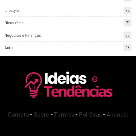
Lifestyle
92
Dicas úteis
71
Negócios e Finanças
55
Auto
48
Contato
-
Sobre
-
Termos
-
Politicas
-
Anuncie