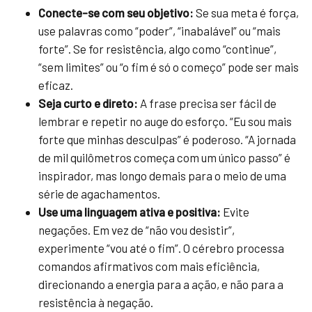
Conecte-se com seu objetivo:
Se sua meta é força,
use palavras como “poder”, “inabalável” ou “mais
forte”. Se for resistência, algo como “continue”,
“sem limites” ou “o fim é só o começo” pode ser mais
eficaz.
Seja curto e direto:
A frase precisa ser fácil de
lembrar e repetir no auge do esforço. “Eu sou mais
forte que minhas desculpas” é poderoso. “A jornada
de mil quilômetros começa com um único passo” é
inspirador, mas longo demais para o meio de uma
série de agachamentos.
Use uma linguagem ativa e positiva:
Evite
negações. Em vez de “não vou desistir”,
experimente “vou até o fim”. O cérebro processa
comandos afirmativos com mais eficiência,
direcionando a energia para a ação, e não para a
resistência à negação.