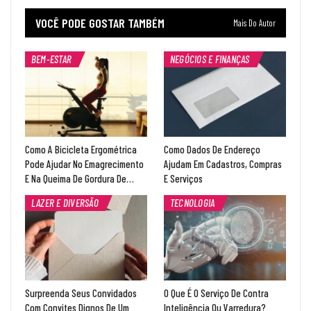
VOCÊ PODE GOSTAR TAMBÉM
Mais Do Autor
BEM-ESTAR
NEGÓCIOS E FINANÇAS
Como A Bicicleta Ergométrica
Como Dados De Endereço
Pode Ajudar No Emagrecimento
Ajudam Em Cadastros, Compras
E Na Queima De Gordura De…
E Serviços
LAZER E DIVERSÃO
TECNOLOGIA
Surpreenda Seus Convidados
O Que É O Serviço De Contra
Com Convites Dignos De Um
Inteligência Ou Varredura?