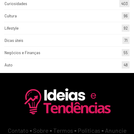
Curiosidades
403
Cultura
96
Lifestyle
92
Dicas úteis
71
Negócios e Finanças
55
Auto
48
Contato
-
Sobre
-
Termos
-
Politicas
-
Anuncie