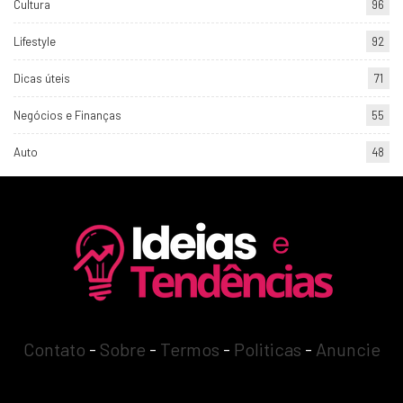
Cultura
96
Lifestyle
92
Dicas úteis
71
Negócios e Finanças
55
Auto
48
Contato
-
Sobre
-
Termos
-
Politicas
-
Anuncie