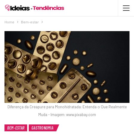
Home
Bem-estar
Diferença da Creapure para Monohidratada: Entenda o Que Realmente
Muda - Imagem: www.pixabay.com
BEM-ESTAR
GASTRONOMIA