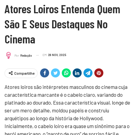
Atores Loiros Entenda Quem
São E Seus Destaques No
Cinema
EM
28 NOV, 2025
Por
Redação
Compartilhe
Atores loiros são intérpretes masculinos do cinema cuja
característica marcante é o cabelo claro, variando do
platinado ao dourado. Essa característica visual, longe de
ser um mero detalhe, moldou papéis e construiu
arquétipos ao longo da história de Hollywood.
Inicialmente, o cabelo loiro era quase um sinônimo para o
herói americano, o “garoto de ouro” de sorriso fácil e