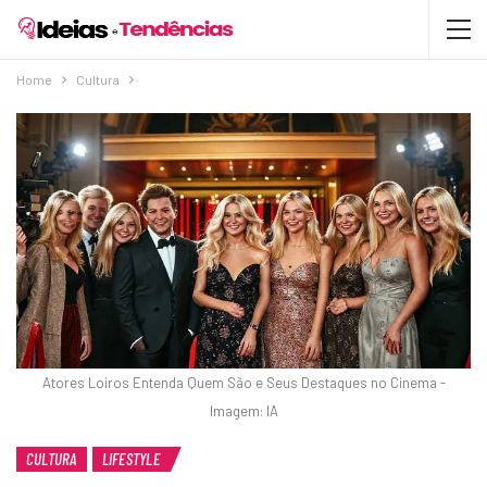
Home
Cultura
Atores Loiros Entenda Quem São e Seus Destaques no Cinema -
Imagem: IA
CULTURA
LIFESTYLE