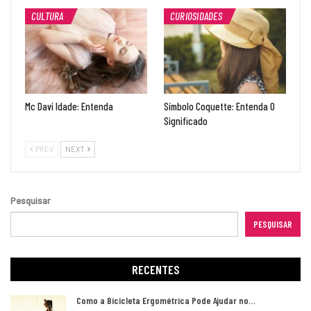
CULTURA
CURIOSIDADES
Mc Davi Idade: Entenda
Símbolo Coquette: Entenda O
Significado
PREV
NEXT
Pesquisar
PESQUISAR
RECENTES
Como a Bicicleta Ergométrica Pode Ajudar no…