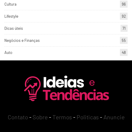
Cultura
96
Lifestyle
92
Dicas úteis
71
Negócios e Finanças
55
Auto
48
Contato
-
Sobre
-
Termos
-
Politicas
-
Anuncie