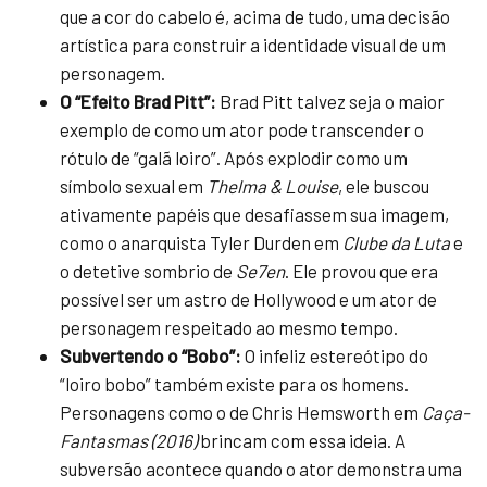
que a cor do cabelo é, acima de tudo, uma decisão
artística para construir a identidade visual de um
personagem.
O “Efeito Brad Pitt”:
Brad Pitt talvez seja o maior
exemplo de como um ator pode transcender o
rótulo de “galã loiro”. Após explodir como um
símbolo sexual em
Thelma & Louise
, ele buscou
ativamente papéis que desafiassem sua imagem,
como o anarquista Tyler Durden em
Clube da Luta
e
o detetive sombrio de
Se7en
. Ele provou que era
possível ser um astro de Hollywood e um ator de
personagem respeitado ao mesmo tempo.
Subvertendo o “Bobo”:
O infeliz estereótipo do
“loiro bobo” também existe para os homens.
Personagens como o de Chris Hemsworth em
Caça-
Fantasmas (2016)
brincam com essa ideia. A
subversão acontece quando o ator demonstra uma